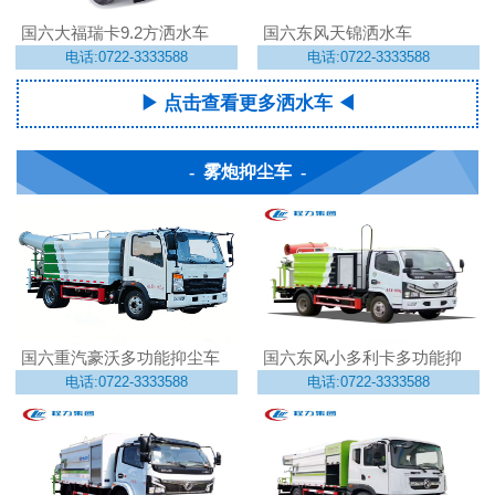
国六大福瑞卡9.2方洒水车
国六东风天锦洒水车
电话:0722-3333588
电话:0722-3333588
▶ 点击查看更多洒水车 ◀
- 雾炮抑尘车 -
国六重汽豪沃多功能抑尘车
国六东风小多利卡多功能抑
电话:0722-3333588
电话:0722-3333588
（7方）
尘车