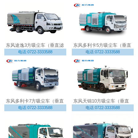
东风途逸3方吸尘车（垂直滤
东风多利卡5方吸尘车（垂直
电话:0722-3333588
电话:0722-3333588
芯）
滤芯）
东风多利卡7方吸尘车（垂直
东风天锦10方吸尘车（垂直
电话:0722-3333588
电话:0722-3333588
滤芯）
滤芯）