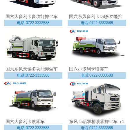
国六大多利卡多功能抑尘车
国六东风多利卡D9多功能抑
电话:0722-3333588
电话:0722-3333588
尘车
国六东风天锦多功能抑尘车
国六小多利卡喷雾车
电话:0722-3333588
电话:0722-3333588
国六大多利卡喷雾车
东风T5后双桥喷雾抑尘车（1
电话:0722-3333588
电话:0722-3333588
5-20吨）