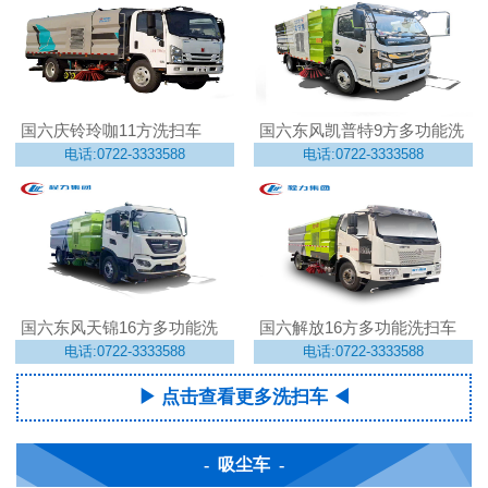
国六庆铃玲咖11方洗扫车
国六东风凯普特9方多功能洗
电话:0722-3333588
电话:0722-3333588
扫车
国六东风天锦16方多功能洗
国六解放16方多功能洗扫车
电话:0722-3333588
电话:0722-3333588
扫车
▶ 点击查看更多洗扫车 ◀
- 吸尘车 -