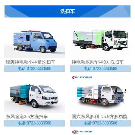
- 洗扫车 -
绿牌纯电动小神童洗扫车
纯电动东风华神9方洗扫车
电话:0722-3333588
电话:0722-3333588
东风途逸3.5方洗扫车
国六东风多利卡5.5方多功能
电话:0722-3333588
电话:0722-3333588
洗扫车