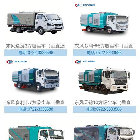
东风途逸3方吸尘车（垂直滤
东风多利卡5方吸尘车（垂直
电话:0722-3333588
电话:0722-3333588
芯）
滤芯）
东风多利卡7方吸尘车（垂直
东风天锦10方吸尘车（垂直
电话:0722-3333588
电话:0722-3333588
滤芯）
滤芯）