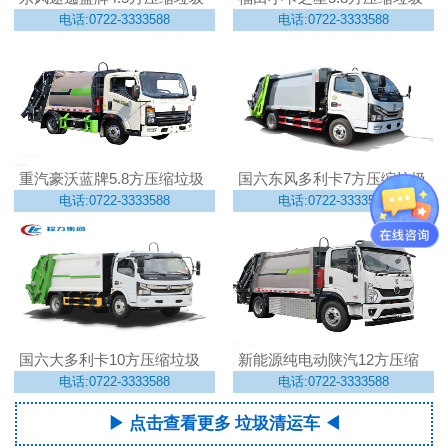
电话:0722-3333588
电话:0722-3333588
车
车
重汽豪沃蓝牌5.8方压缩垃圾
国六东风多利卡7方压缩垃圾
电话:0722-3333588
电话:0722-3333588
车
车
国六大多利卡10方压缩垃圾
新能源纯电动陕汽12方压缩
电话:0722-3333588
电话:0722-3333588
车
垃圾车
▶ 点击查看更多 垃圾清运车 ◀