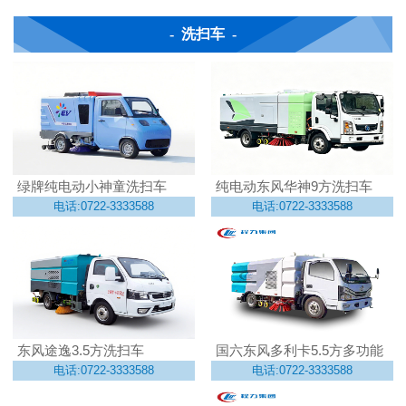
- 洗扫车 -
绿牌纯电动小神童洗扫车
纯电动东风华神9方洗扫车
电话:0722-3333588
电话:0722-3333588
东风途逸3.5方洗扫车
国六东风多利卡5.5方多功能
电话:0722-3333588
电话:0722-3333588
洗扫车