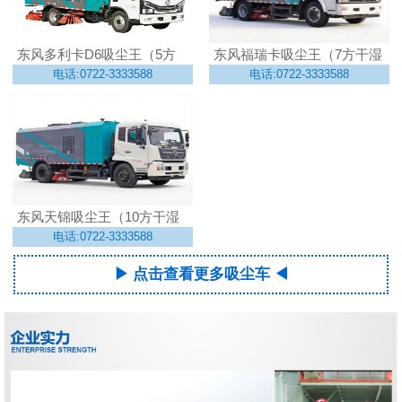
东风多利卡D6吸尘王（5方
东风福瑞卡吸尘王（7方干湿
电话:0722-3333588
电话:0722-3333588
干湿两用吸尘车）
两用吸尘车）
东风天锦吸尘王（10方干湿
电话:0722-3333588
两用吸尘车）
▶ 点击查看更多吸尘车 ◀