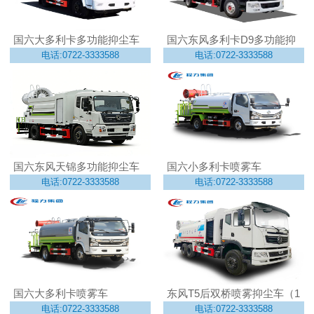
国六大多利卡多功能抑尘车
国六东风多利卡D9多功能抑
电话:0722-3333588
电话:0722-3333588
尘车
国六东风天锦多功能抑尘车
国六小多利卡喷雾车
电话:0722-3333588
电话:0722-3333588
国六大多利卡喷雾车
东风T5后双桥喷雾抑尘车（1
电话:0722-3333588
电话:0722-3333588
5-20吨）