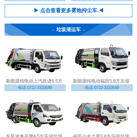
▶ 点击查看更多雾炮抑尘车 ◀
- 垃圾清运车 -
新能源纯电动上汽跃进6.5方
新能源纯电动福田5.8方压缩
电话:0722-3333588
电话:0722-3333588
压缩垃圾车
垃圾车
东风途逸蓝牌4.5方压缩垃圾
福田小卡之星5.8方压缩垃圾