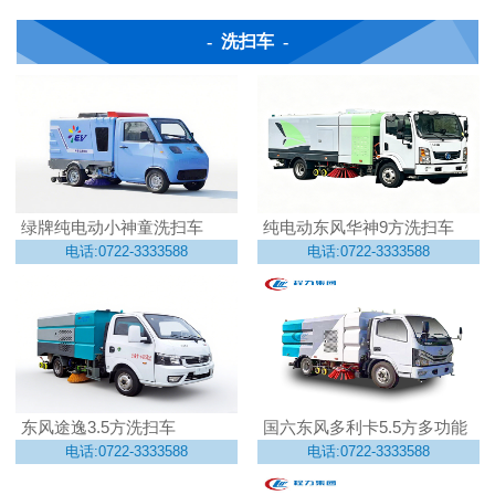
- 洗扫车 -
绿牌纯电动小神童洗扫车
纯电动东风华神9方洗扫车
电话:0722-3333588
电话:0722-3333588
东风途逸3.5方洗扫车
国六东风多利卡5.5方多功能
电话:0722-3333588
电话:0722-3333588
洗扫车