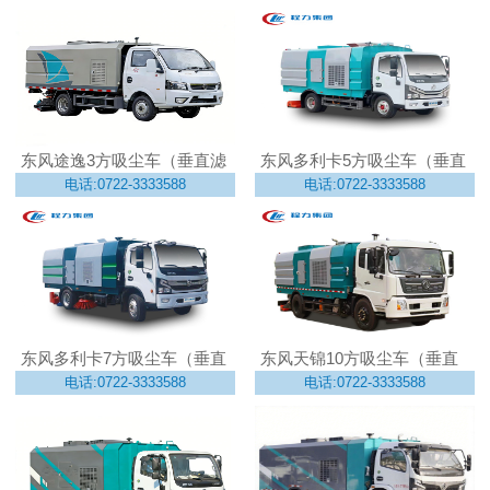
东风途逸3方吸尘车（垂直滤
东风多利卡5方吸尘车（垂直
电话:0722-3333588
电话:0722-3333588
芯）
滤芯）
东风多利卡7方吸尘车（垂直
东风天锦10方吸尘车（垂直
电话:0722-3333588
电话:0722-3333588
滤芯）
滤芯）