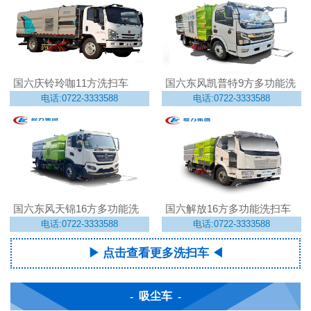
国六庆铃玲咖11方洗扫车
国六东风凯普特9方多功能洗
电话:0722-3333588
电话:0722-3333588
扫车
国六东风天锦16方多功能洗
国六解放16方多功能洗扫车
电话:0722-3333588
电话:0722-3333588
扫车
▶ 点击查看更多洗扫车 ◀
- 吸尘车 -