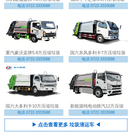
电话:0722-3333588
电话:0722-3333588
车
车
重汽豪沃蓝牌5.8方压缩垃圾
国六东风多利卡7方压缩垃圾
电话:0722-3333588
电话:0722-3333588
车
车
国六大多利卡10方压缩垃圾
新能源纯电动陕汽12方压缩
电话:0722-3333588
电话:0722-3333588
车
垃圾车
▶ 点击查看更多 垃圾清运车 ◀