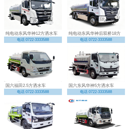
纯电动东风华神12方洒水车
纯电动东风华神后双桥18方
电话:0722-3333588
电话:0722-3333588
洒水车
国六福田2.5方洒水车
国六东风华神5方洒水车
电话:0722-3333588
电话:0722-3333588