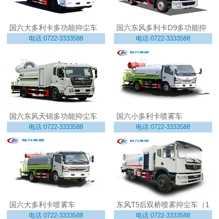
国六大多利卡多功能抑尘车
国六东风多利卡D9多功能抑
电话:0722-3333588
电话:0722-3333588
尘车
国六东风天锦多功能抑尘车
国六小多利卡喷雾车
电话:0722-3333588
电话:0722-3333588
国六大多利卡喷雾车
东风T5后双桥喷雾抑尘车（1
电话:0722-3333588
电话:0722-3333588
5-20吨）