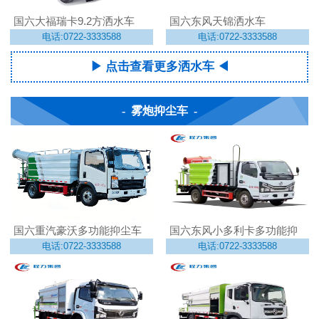
国六大福瑞卡9.2方洒水车
国六东风天锦洒水车
电话:0722-3333588
电话:0722-3333588
▶ 点击查看更多洒水车 ◀
- 雾炮抑尘车 -
国六重汽豪沃多功能抑尘车
国六东风小多利卡多功能抑
电话:0722-3333588
电话:0722-3333588
（7方）
尘车