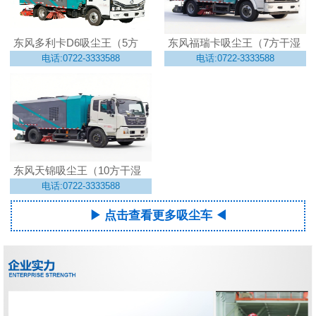
东风多利卡D6吸尘王（5方
东风福瑞卡吸尘王（7方干湿
电话:0722-3333588
电话:0722-3333588
干湿两用吸尘车）
两用吸尘车）
东风天锦吸尘王（10方干湿
电话:0722-3333588
两用吸尘车）
▶ 点击查看更多吸尘车 ◀