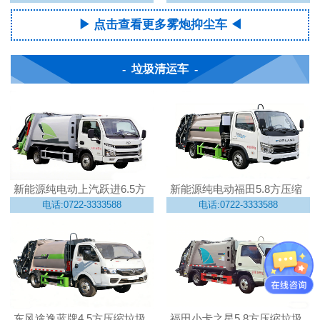
▶ 点击查看更多雾炮抑尘车 ◀
- 垃圾清运车 -
新能源纯电动上汽跃进6.5方
新能源纯电动福田5.8方压缩
电话:0722-3333588
电话:0722-3333588
压缩垃圾车
垃圾车
东风途逸蓝牌4.5方压缩垃圾
福田小卡之星5.8方压缩垃圾