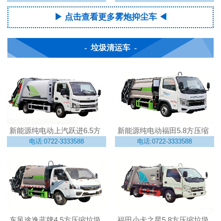
▶ 点击查看更多雾炮抑尘车 ◀
- 垃圾清运车 -
新能源纯电动上汽跃进6.5方
新能源纯电动福田5.8方压缩
电话:0722-3333588
电话:0722-3333588
压缩垃圾车
垃圾车
东风途逸蓝牌4.5方压缩垃圾
福田小卡之星5.8方压缩垃圾