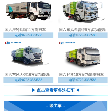
国六庆铃玲咖11方洗扫车
国六东风凯普特9方多功能洗
电话:0722-3333588
电话:0722-3333588
扫车
国六东风天锦16方多功能洗
国六解放16方多功能洗扫车
电话:0722-3333588
电话:0722-3333588
扫车
▶ 点击查看更多洗扫车 ◀
- 吸尘车 -