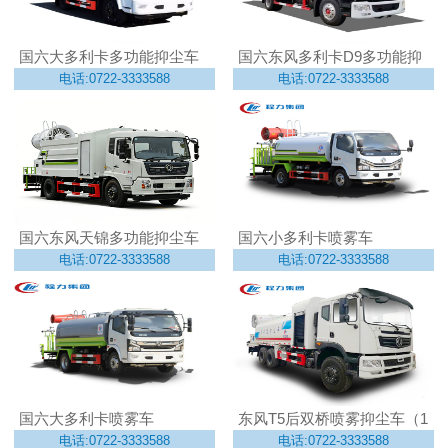
国六大多利卡多功能抑尘车
国六东风多利卡D9多功能抑
电话:0722-3333588
电话:0722-3333588
尘车
国六东风天锦多功能抑尘车
国六小多利卡喷雾车
电话:0722-3333588
电话:0722-3333588
国六大多利卡喷雾车
东风T5后双桥喷雾抑尘车（1
电话:0722-3333588
电话:0722-3333588
5-20吨）