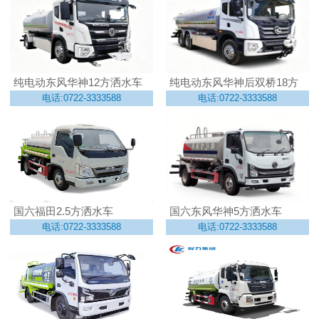
纯电动东风华神12方洒水车
纯电动东风华神后双桥18方
电话:0722-3333588
电话:0722-3333588
洒水车
国六福田2.5方洒水车
国六东风华神5方洒水车
电话:0722-3333588
电话:0722-3333588