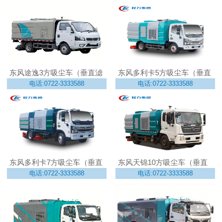
东风途逸3方吸尘车（垂直滤
东风多利卡5方吸尘车（垂直
电话:0722-3333588
电话:0722-3333588
芯）
滤芯）
东风多利卡7方吸尘车（垂直
东风天锦10方吸尘车（垂直
电话:0722-3333588
电话:0722-3333588
滤芯）
滤芯）