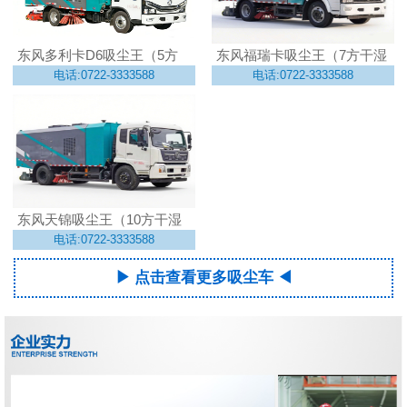
东风多利卡D6吸尘王（5方
东风福瑞卡吸尘王（7方干湿
电话:0722-3333588
电话:0722-3333588
干湿两用吸尘车）
两用吸尘车）
东风天锦吸尘王（10方干湿
电话:0722-3333588
两用吸尘车）
▶ 点击查看更多吸尘车 ◀