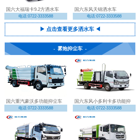
国六大福瑞卡9.2方洒水车
国六东风天锦洒水车
电话:0722-3333588
电话:0722-3333588
▶ 点击查看更多洒水车 ◀
- 雾炮抑尘车 -
国六重汽豪沃多功能抑尘车
国六东风小多利卡多功能抑
电话:0722-3333588
电话:0722-3333588
（7方）
尘车