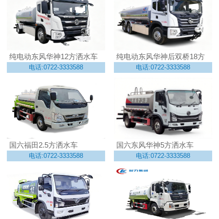
纯电动东风华神12方洒水车
纯电动东风华神后双桥18方
电话:0722-3333588
电话:0722-3333588
洒水车
国六福田2.5方洒水车
国六东风华神5方洒水车
电话:0722-3333588
电话:0722-3333588