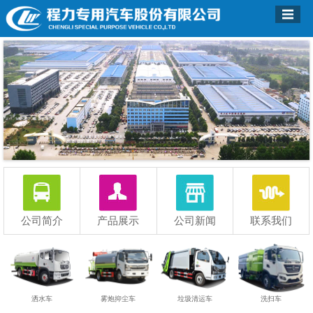
公司简介
产品展示
公司新闻
联系我们
洒水车
雾炮抑尘车
垃圾清运车
洗扫车